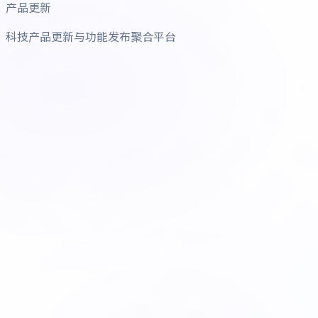
产品更新
科技产品更新与功能发布聚合平台