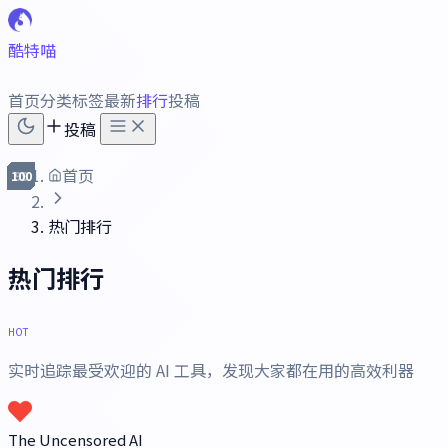
酷特喵
首页
分类
标签
最新
排行
投稿
投稿
首页
100
10
11
12
13
14
15
16
17
18
19
20
21
22
23
24
25
26
27
28
29
30
31
32
33
34
35
36
37
38
39
40
41
42
43
44
45
46
47
48
49
50
51
52
53
54
55
56
57
58
59
60
61
62
63
64
65
66
67
68
69
70
71
72
73
74
75
76
77
78
79
80
81
82
83
84
85
86
87
88
89
90
91
92
93
94
95
96
97
98
99
1
2
3
4
5
6
7
8
9
热门排行
热门排行
HOT
实时追踪最受欢迎的 AI 工具，发现大家都在用的高效利器
排行工具列表
The Uncensored AI