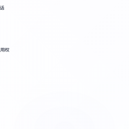
话
使用权