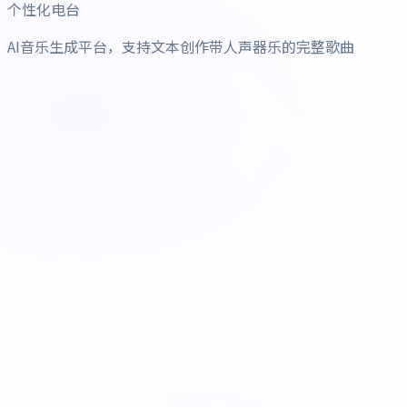
个性化电台
AI音乐生成平台，支持文本创作带人声器乐的完整歌曲