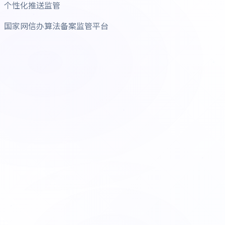
个性化推送监管
国家网信办算法备案监管平台