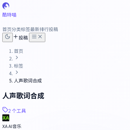
酷特喵
首页
分类
标签
最新
排行
投稿
投稿
首页
标签
人声歌词合成
人声歌词合成
2 个工具
XA AI音乐