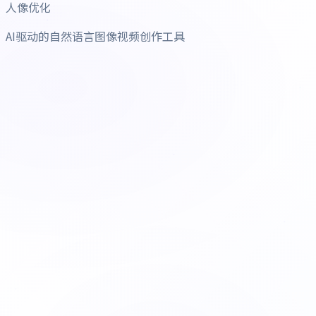
人像优化
AI驱动的自然语言图像视频创作工具