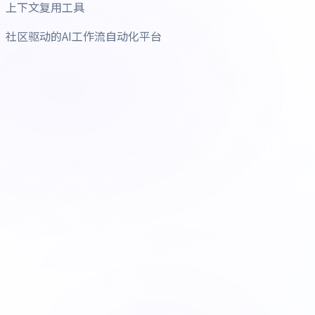
上下文复用工具
社区驱动的AI工作流自动化平台