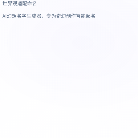
世界观适配命名
AI幻想名字生成器，专为奇幻创作智能起名