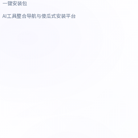
一键安装包
AI工具整合导航与傻瓜式安装平台