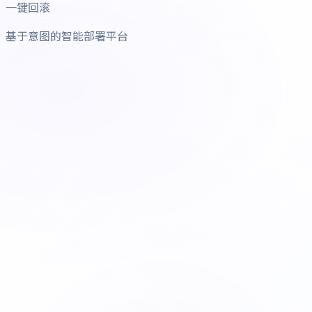
一键回滚
基于意图的智能部署平台