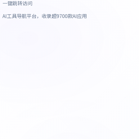
一键跳转访问
AI工具导航平台，收录超9700款AI应用