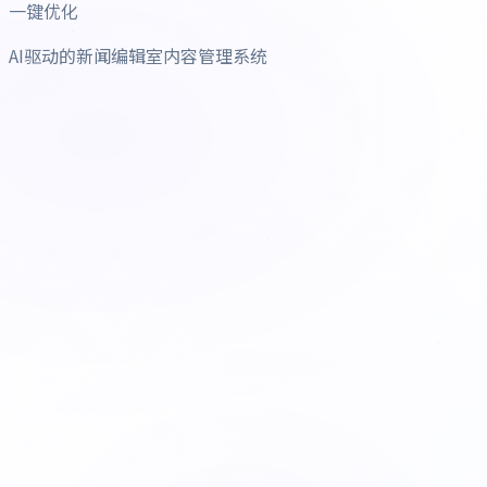
一键优化
AI驱动的新闻编辑室内容管理系统