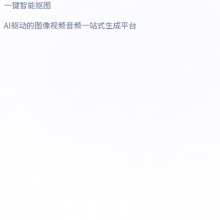
一键智能抠图
AI驱动的图像视频音频一站式生成平台