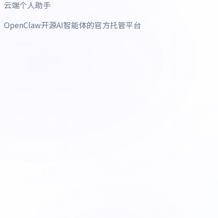
云端个人助手
OpenClaw开源AI智能体的官方托管平台