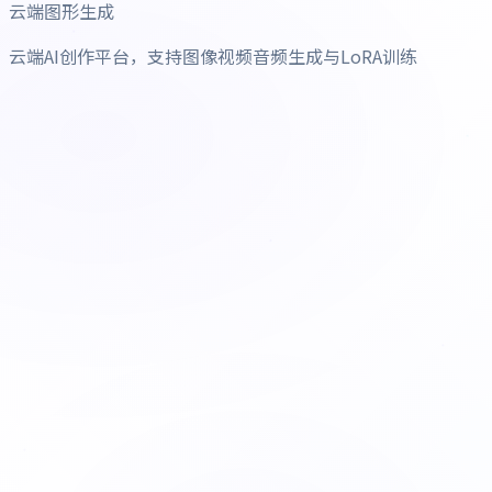
云端图形生成
云端AI创作平台，支持图像视频音频生成与LoRA训练