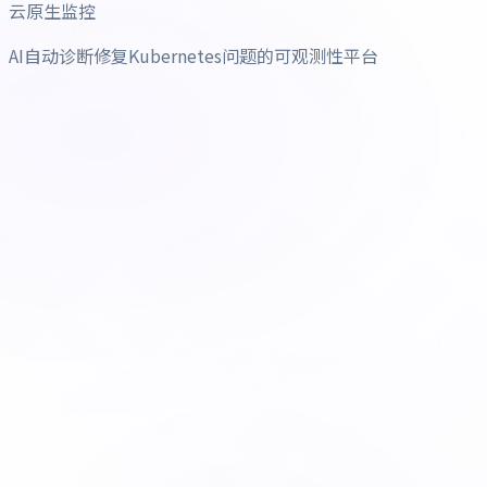
云原生监控
AI自动诊断修复Kubernetes问题的可观测性平台