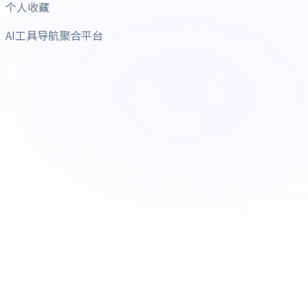
个人收藏
AI工具导航聚合平台