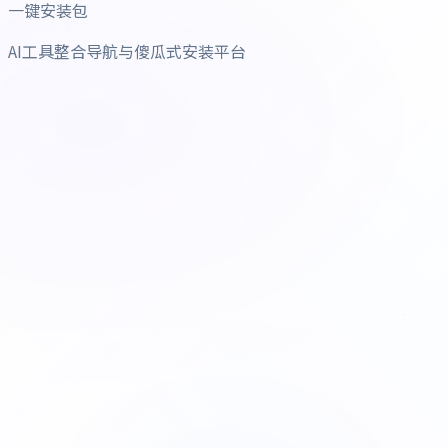
一键安装包
AI工具整合导航与傻瓜式安装平台