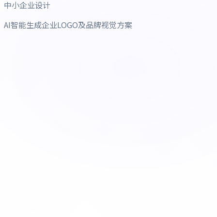
中小企业设计
AI智能生成企业LOGO及品牌视觉方案