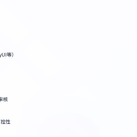
t）
yUI等）
审核
强可控性