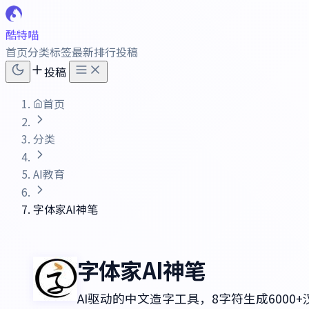
酷特喵
首页
分类
标签
最新
排行
投稿
投稿
首页
分类
AI教育
字体家AI神笔
字体家AI神笔
AI驱动的中文造字工具，8字符生成6000